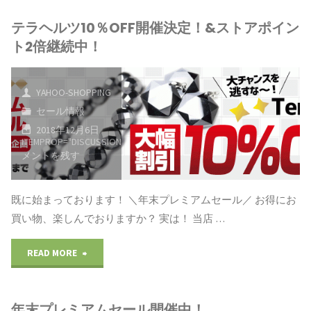
プ
テラヘルツ10％OFF開催決定！&ストアポイン
14
レ
ト2倍継続中！
日
ミ
開
ア
YAHOO-SHOPPING
セール情報
始！
ム
2018年12月6日
ITEMPROP="DISCUSSIONURL"
コ
イ
感
メントを残す
ン
謝
既に始まっております！ ＼年末プレミアムセール／ お得にお
カ
デ
買い物、楽しんでおりますか？ 実は！ 当店 …
ロ
ー"
"テ
READ MORE
ー
ラ
ズ
年末プレミアムセール開催中！
ヘ