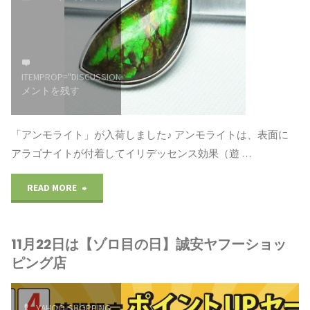
ア
ム
ポ
セ
イ
ー
ITEMPROP="DISCUSSIONURL"
コ
メントを残す
ン
ル
ト
開
「アンモライト」が入荷しました♪ アンモライトは、表面に
アラゴナイトが付着してイリデッセンス効果（遊 …
2
催
倍
中！"
"「ア
READ MORE
継
ン
11月22日は【ゾロ目の日】誠安ヤフーショッ
続
モ
ピング店
中！"
ラ
イ
YAHOO-SHOPPING