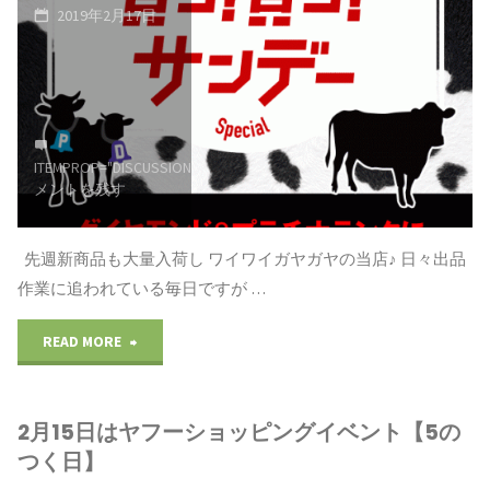
2019年2月17日
ITEMPROP="DISCUSSIONURL"
コ
メントを残す
先週新商品も大量入荷し ワイワイガヤガヤの当店♪ 日々出品
作業に追われている毎日ですが …
"2
READ MORE
月
2月15日はヤフーショッピングイベント【5の
17
つく日】
日