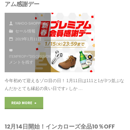
アム感謝デー
で！"
日
け
は
て
YAHOO-SHOPPING
セール情報
ゾ
い
2019年1月11日
ロ
る
ITEMPROP="DISCUSSIONURL"
コ
目
モ
メントを残す
の
ー
今年初めて迎えるゾロ目の日！ 1月11日は111と1が3つ並ぶな
日"
凄
んだかとても縁起の良い日です♪ しか …
い
"◆
READ MORE
イ
全
ベ
12月14日開始！インカローズ全品10％OFF
品