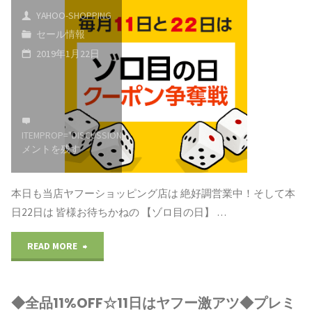
で
YAHOO-SHOPPING
グ
ー
セール情報
す
2019年1月22日
イ
ズ
♪cow（牛）
ベ
セ
cow（牛）
ン
ー
と
ITEMPROP="DISCUSSIONURL"
コ
ト
ル！
メントを残す
買
【5
明
う
本日も当店ヤフーショッピング店は 絶好調営業中！そして本
の
日
日22日は 皆様お待ちかねの 【ゾロ目の日】 …
買
つ
14
"1
READ MORE
う
く
日
月
を
日】"
ま
◆全品11%OFF☆11日はヤフー激アツ◆プレミ
22
か