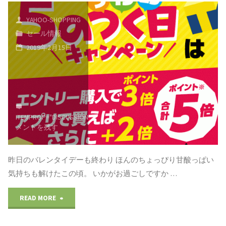
は
YAHOO-SHOPPING
セール情報
【買
2019年2月15日
う！
買
う！
ITEMPROP="DISCUSSIONURL"
コ
サ
メントを残す
ン
昨日のバレンタイデーも終わり ほんのちょっぴり甘酸っぱい
デ
気持ちも解けたこの頃。 いかがお過ごしですか …
ー】
"2
READ MORE
ヤ
月