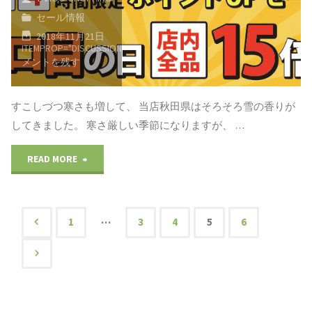
セール情報
ト」
2018年11月21日
ITEMPROP="DISCUSSIONURL"
コ
が
メントを残す
入
すこしづつ寒さも増して、 当店秋田県はそろそろ雪の香りが
荷
してきました。 寒さ厳しい季節になりますが、 …
♪
"11
READ MORE
誠
月
安
22
…
1
3
4
5
6
ヤ
投
日
フ
は
稿
ー
【ゾ