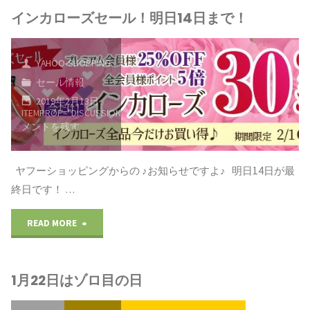
フ
インカローズセール！明日14日まで！
15
ー
日
シ
YAHOO-SHOPPING
は
セール情報
ョ
2019年2月13日
ヤ
ITEMPROP="DISCUSSIONURL"
コ
ッ
メントを残す
フ
ピ
ー
ヤフーショッピングからの ♪お知らせですよ♪ 明日14日が最
ン
終日です！ …
シ
グ
ョ
"イ
READ MORE
の
ッ
ン
企
1月22日はゾロ目の日
ピ
カ
画
ン
ロ