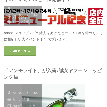
全
ル
ITEMPROP="DISCUSSIONURL"
コ
品
YAHOO-SHOPPING
メントを残す
ツ
セール情報
10％OFF"
2018年11月30日
10％OFF
Yahoo!ショッピングの総力をあげたセール！ 1年を締めくくる
に相応しい大イベント！ 年末プレミア …
開
催
"年
READ MORE
決
末
「アンモライト」が入荷♪誠安ヤフーショッピ
定！
プ
ング店
&
レ
ス
ミ
YAHOO-SHOPPING
セール情報
ト
ア
2018年11月27日