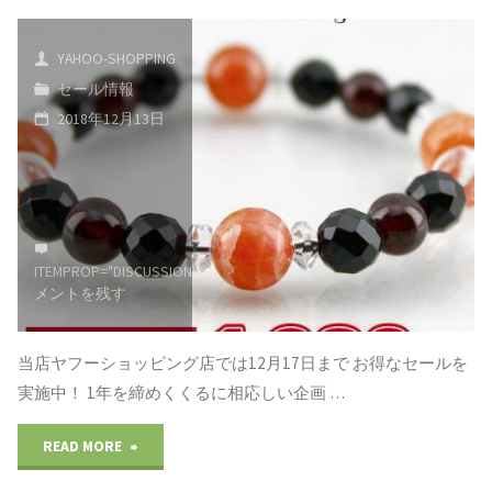
ン
11%OFF☆11
ト!!!"
YAHOO-SHOPPING
日
セール情報
2018年12月13日
は
ヤ
フ
ー
ITEMPROP="DISCUSSIONURL"
コ
メントを残す
激
ア
当店ヤフーショッピング店では12月17日まで お得なセールを
実施中！ 1年を締めくくるに相応しい企画 …
ツ
"12
READ MORE
◆
月