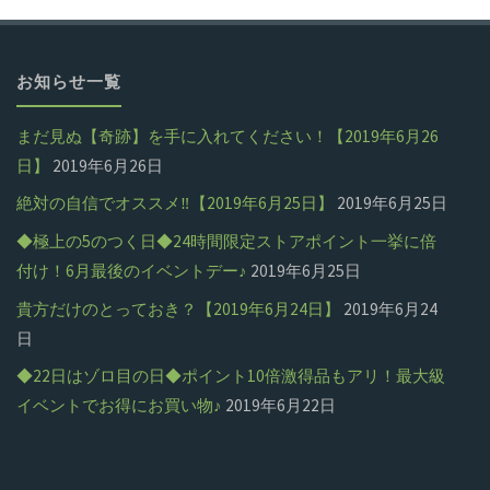
シ
の
ロ
ョ
ペ
お知らせ一覧
目
ッ
の
ー
まだ見ぬ【奇跡】を手に入れてください！【2019年6月26
ピ
日】
2019年6月26日
日】
ン
ジ
絶対の自信でオススメ‼【2019年6月25日】
2019年6月25日
誠
グ
◆極上の5のつく日◆24時間限定ストアポイント一挙に倍
送
安
付け！6月最後のイベントデー♪
2019年6月25日
店"
貴方だけのとっておき？【2019年6月24日】
2019年6月24
ヤ
り
日
フ
◆22日はゾロ目の日◆ポイント10倍激得品もアリ！最大級
ー
イベントでお得にお買い物♪
2019年6月22日
シ