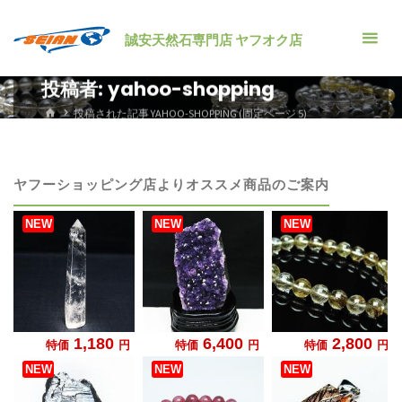
コ
ン
誠安天然石専門店 ヤフオク店
テ
ン
投稿者:
yahoo-shopping
ツ
ホ
投稿された記事 YAHOO-SHOPPING
(固定ページ 5)
ー
へ
ム
ス
キ
ヤフーショッピング店よりオススメ商品のご案内
ッ
プ