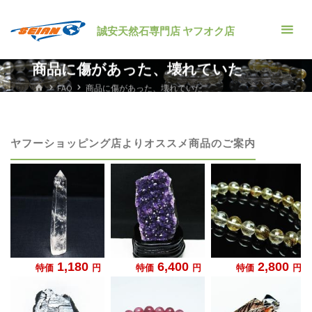
コ
ン
誠安天然石専門店 ヤフオク店
テ
ン
商品に傷があった、壊れていた
ツ
ホ
FAQ
商品に傷があった、壊れていた
ー
へ
ム
ス
キ
ヤフーショッピング店よりオススメ商品のご案内
ッ
プ