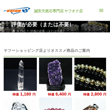
コ
ン
誠安天然石専門店 ヤフオク店
テ
ン
評価が必要（または不要）
ツ
ホ
FAQ
評価が必要（または不要）
ー
へ
ム
ス
キ
ヤフーショッピング店よりオススメ商品のご案内
ッ
プ