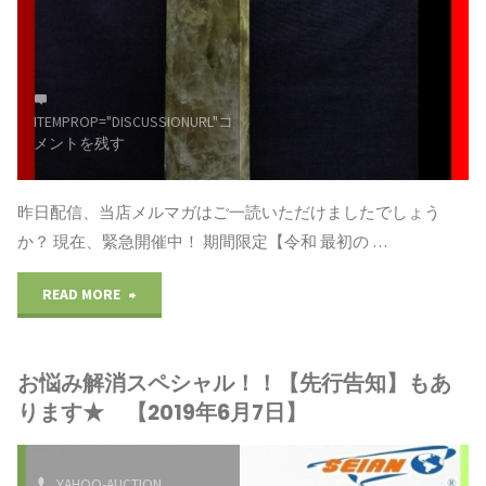
手
に
ITEMPROP="DISCUSSIONURL"
コ
入
メントを残す
れ
昨日配信、当店メルマガはご一読いただけましたでしょう
て
か？ 現在、緊急開催中！ 期間限定【令和 最初の …
く
"《超
READ MORE
だ
豪
さ
お悩み解消スペシャル！！【先行告知】もあ
華
い！
ります★ 【2019年6月7日】
景
【2019
品
YAHOO-AUCTION