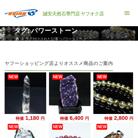
コ
ン
誠安天然石専門店 ヤフオク店
テ
ン
タグ:
パワーストーン
ツ
ホ
タグ付けされた記事 "パワーストーン"
ー
へ
ム
ス
キ
ヤフーショッピング店よりオススメ商品のご案内
ッ
プ