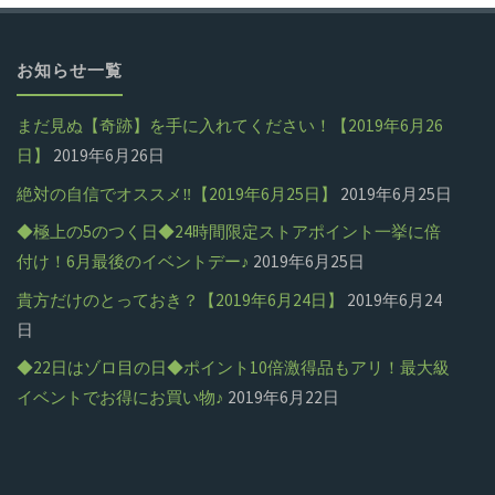
き
解
オ
お知らせ一覧
消
ー
ス
まだ見ぬ【奇跡】を手に入れてください！【2019年6月26
ク
日】
2019年6月26日
ペ
シ
絶対の自信でオススメ‼【2019年6月25日】
2019年6月25日
シ
◆極上の5のつく日◆24時間限定ストアポイント一挙に倍
ョ
付け！6月最後のイベントデー♪
2019年6月25日
ャ
ン
貴方だけのとっておき？【2019年6月24日】
2019年6月24
ル！！
日
開
【先
◆22日はゾロ目の日◆ポイント10倍激得品もアリ！最大級
催
イベントでお得にお買い物♪
2019年6月22日
行
中
告
♪
知】