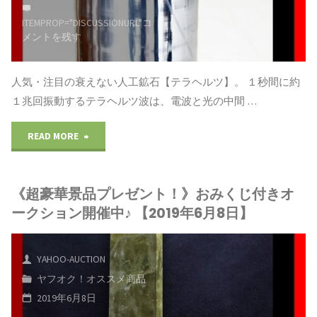
ITEMPROP="DISCUSSIONURL"
コ
メントを残す
人気・注目の衰えない人工鉱石【テラヘルツ】。 １秒間に約
１兆回振動するテラヘルツ波は、電波と光の中間 …
"ま
READ MORE
だ
《超豪華景品プレゼント！》おみくじ付きオ
見
ークション開催中♪ 【2019年6月8日】
ぬ
【奇
YAHOO-AUCTION
ヤフオク！オススメ商品
跡】
2019年6月8日
を