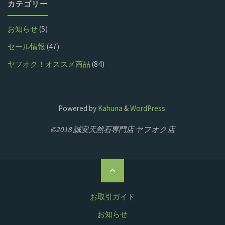
カテゴリー
【2019
も
お知らせ
(5)
年
あ
セール情報
(47)
6
り
ヤフオク！オススメ商品
(84)
月
ま
8
す
Powered by
Kahuna
&
WordPress
.
日】"
★
©2018 誠安天然石専門店 ヤフオク店
【2019
ト
年
ッ
6
プ
お取引ガイド
に
月
お知らせ
戻