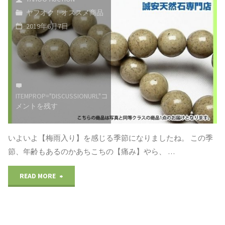
年
ヤフオク！オススメ商品
プ
6
2019年6月7日
レ
月
ゼ
26
ン
日】"
ITEMPROP="DISCUSSIONURL"
コ
ト！》
メントを残す
お
いよいよ【梅雨入り】を感じる季節になりましたね。 この季
み
節、年齢もあるのかあちこちの【痛み】やら、 …
く
"お
READ MORE
じ
悩
付
み