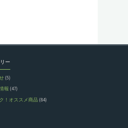
リー
せ
(5)
情報
(47)
ク！オススメ商品
(84)