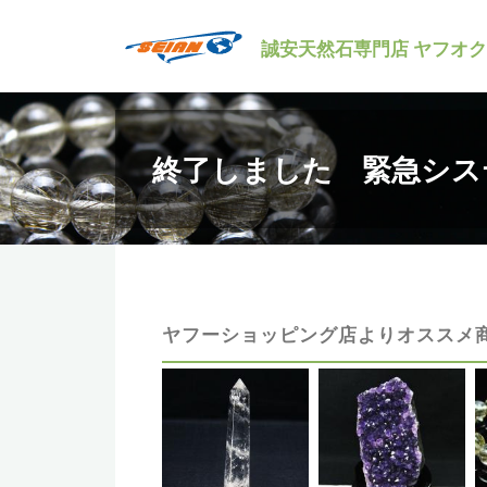
コ
誠安天然石専門店 ヤフオ
ン
テ
ン
ツ
終了しました 緊急シス
へ
ス
キ
ッ
プ
ヤフーショッピング店よりオススメ