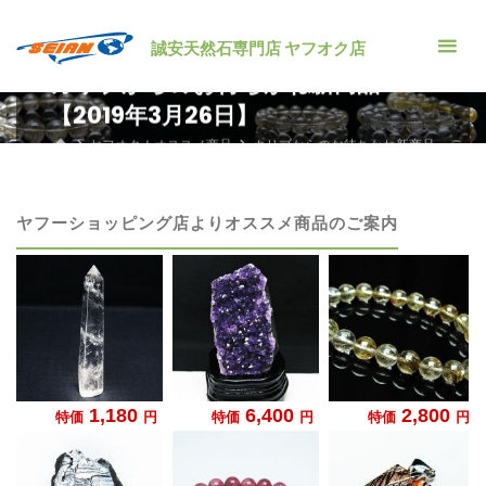
コ
ン
誠安天然石専門店 ヤフオク店
テ
カリブからのお待ちかね新商品
ン
【2019年3月26日】
ツ
ホ
ヤフオク！オススメ商品
カリブからのお待ちかね新商品
へ
ー
【2019年3月26日】
ム
ス
キ
ヤフーショッピング店よりオススメ商品のご案内
ッ
プ