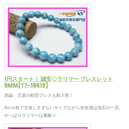
1円スタート！ 誠安◇ラリマー ブレスレット
8MM[T7-18619]
勿論、王道の粒型ブレスも新入荷！
8ｍｍ粒で主張しすぎないサイズながら存在感は流石の一言。
やっぱりラリマーは素敵☆