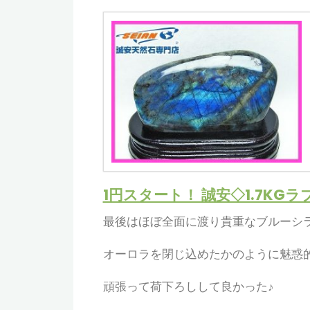
1円スタート！ 誠安◇1.7KGラブ
最後はほぼ全面に渡り貴重なブルーシ
オーロラを閉じ込めたかのように魅惑
頑張って荷下ろしして良かった♪