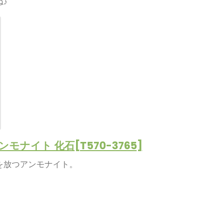
♪
モナイト 化石[T570-3765]
を放つアンモナイト。
！