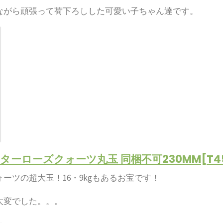
ながら頑張って荷下ろしした可愛い子ちゃん達です。
スターローズクォーツ丸玉 同梱不可230MM[T456
ーツの超大玉！16・9kgもあるお宝です！
大変でした。。。