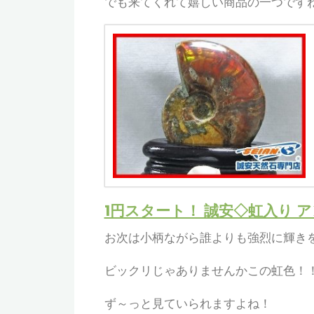
でも来てくれて嬉しい商品の一つですね
1円スタート！ 誠安◇虹入り アン
お次は小柄ながら誰よりも強烈に輝き
ビックリじゃありませんかこの虹色！
ず～っと見ていられますよね！