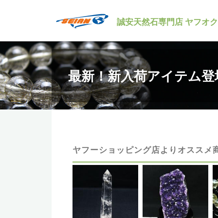
コ
誠安天然石専門店 ヤフオ
ン
テ
ン
ツ
最新！新入荷アイテム登場 
へ
ス
キ
ッ
プ
ヤフーショッピング店よりオススメ