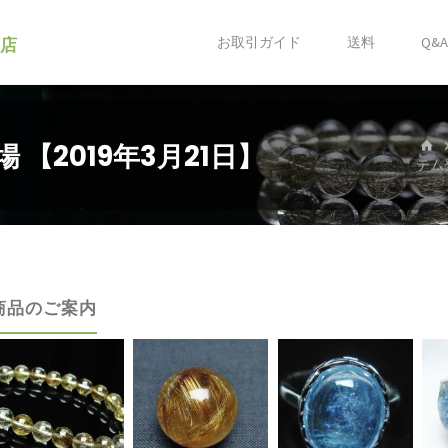
ク店
お取引ガイド
送料
Q&
【2019年3月21日】
テム登
商品のご案内