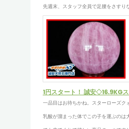
先週末、スタッフ全員で足腰をさすり
1円スタート！ 誠安◇16.9KG
一品目はお待ちかね。スターローズクォ
乳酸が溜まった体でこの子を運ぶのは