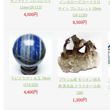
サファイア ブレスレット
インカローズ ロードクロ
11mm l20-1123
サイト ブレスレット 10mm
4,300円
t16-11259
8,500円
ラピスラズリ 丸玉 70mm
ブラジル産 モリオン 純天
t574-3230
然 黒水晶 クラスター t143-
4,400円
1065
1,300円