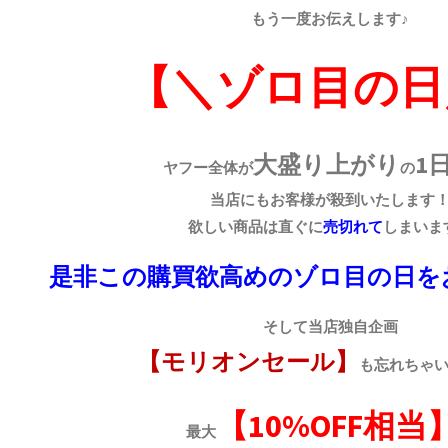
もう一度お伝えします♪
【＼ゾロ目の日
大盛り上がり
1
ヤフー全体が
の
当店にもお客様が殺到いたします
欲しい商品は直ぐに
売切れて
しまいま
是非この購買欲高めのゾロ目の日を
そして当店独自企画
【モリオンセール】
も忘れちゃ
【10%OFF相当
最大