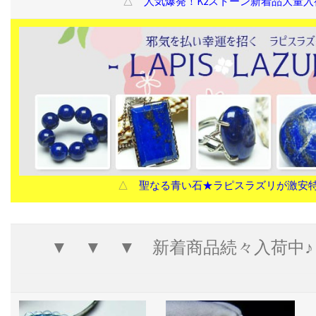
△
人気爆発！K2ストーン新着品大量入
△
聖なる青い石★ラピスラズリが激安
▼ ▼ ▼ 新着商品続々入荷中♪