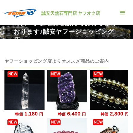
コ
ン
誠安天然石専門店 ヤフオク店
22日は忘れちゃいけない！【ゾロ目
テ
の日!!!】新着品も揃えてお待ちして
ン
おります♪誠安ヤフーショッピング
ツ
店
へ
ホ
セール情報
22日は忘れちゃいけない！【ゾロ目の日!!!】
ス
ー
新着品も揃えてお待ちしております♪誠安ヤフーショッピング店
ム
キ
ヤフーショッピング店よりオススメ商品のご案内
ッ
プ