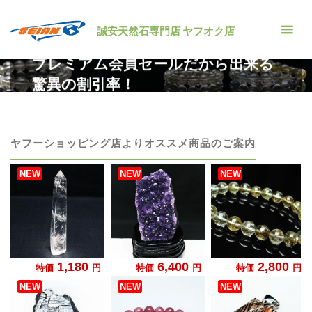
コ
ン
誠安天然石専門店 ヤフオク店
◆アメジストドームが20％OFF!?◆
テ
プレミアム会員セールだから出来る
ン
驚異の割引率！
ツ
へ
ホ
セール情報
◆アメジストドームが20％OFF!?◆プレミア
ー
ム会員セールだから出来る驚異の割引率！
ス
ム
キ
ヤフーショッピング店よりオススメ商品のご案内
ッ
プ