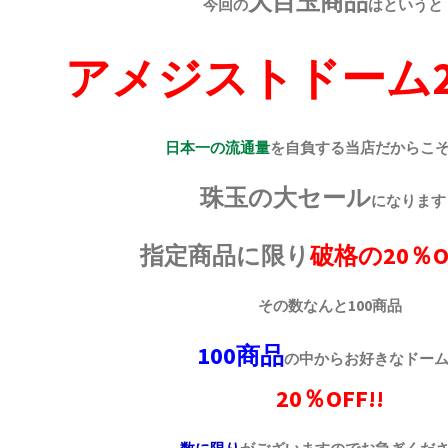
大目玉商品
今回の
はというと
アメジストドーム20
日本一の流通量
を自負する当店だからこ
珠玉の大セール
になります
指定商品に限り
破格の20％O
その数なんと100商品
100商品
の中からお好きなドー
20％OFF!!