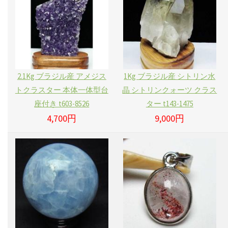
2.1Kg ブラジル産 アメジス
1Kg ブラジル産 シトリン水
トクラスター 本体一体型台
晶 シトリンクォーツ クラス
座付き t603-8526
ター t143-1475
4,700円
9,000円