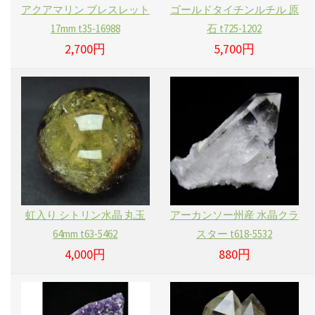
アクアマリン ブレスレット
ゴールドタイチンルチル 原
17mm t35-16988
石 t725-1202
2,700円
5,700円
虹入り シトリン水晶 丸玉
アーカンソー州産 水晶クラ
64mm t63-5462
スター t618-5532
4,000円
880円