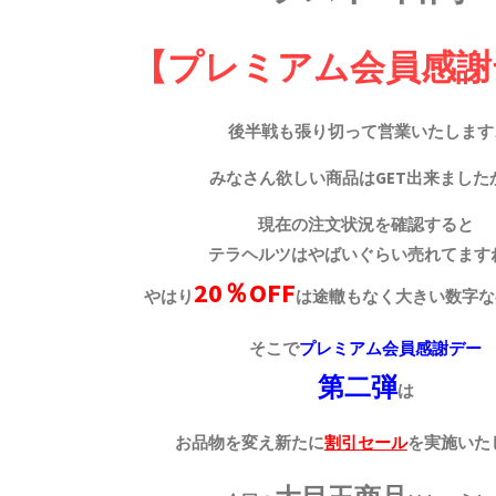
【プレミアム会員感謝
後半戦も張り切って営業いたします
みなさん欲しい商品はGET出来ました
現在の注文状況を確認すると
テラヘルツはやばいぐらい売れてます
20％OFF
やはり
は途轍もなく大きい数字な
そこで
プレミアム会員感謝デー
第二弾
は
お品物を変え新たに
割引セール
を実施いた