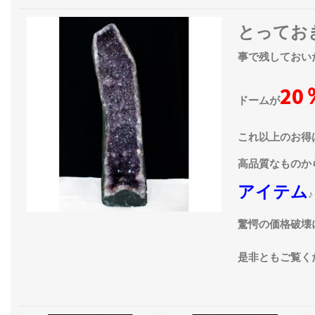
とってお
事で残しておい
20
ドームが
これ以上のお得
高品質なものか
アイテム
♪
驚愕の価格破壊
是非ともご覧く