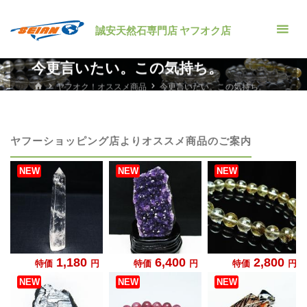
コ
ン
誠安天然石専門店 ヤフオク店
テ
ン
今更言いたい。この気持ち。
ツ
ホ
ヤフオク！オススメ商品
今更言いたい。この気持ち。
ー
へ
ム
ス
キ
ヤフーショッピング店よりオススメ商品のご案内
ッ
プ