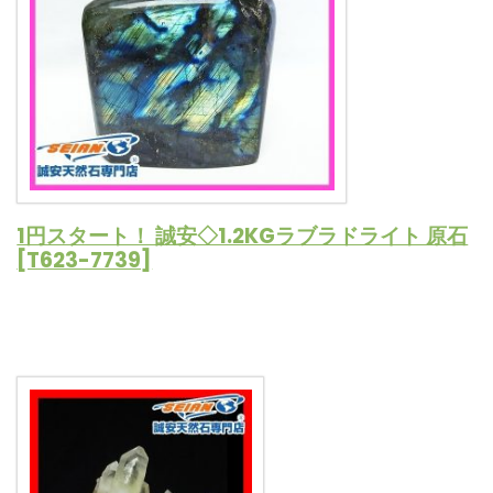
1円スタート！ 誠安◇1.2KGラブラドライト 原石
[T623-7739]