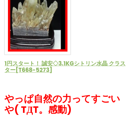
1円スタート！ 誠安◇3.1KGシトリン水晶 クラス
ター[T668-5273]
やっぱ自然の力ってすごい
や( TДT。感動)