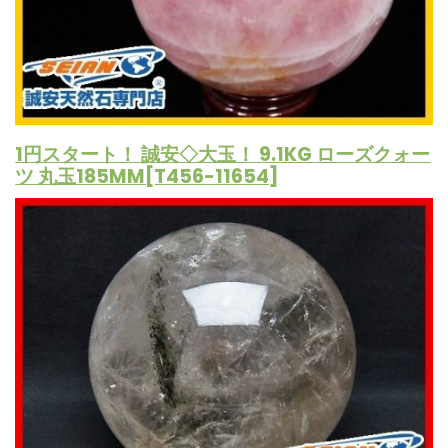
1円スタート！ 誠安◇大玉！ 9.1KG ローズクォー
ツ 丸玉185MM[T456-11654]