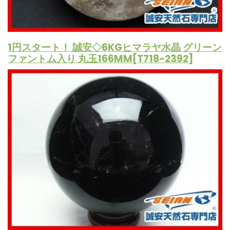
1円スタート！ 誠安◇6KGヒマラヤ水晶 グリーン
ファントム入り 丸玉166MM[T718-2392]