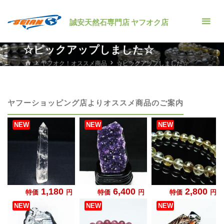
コ
ン
誠安天然石専門店 ヤフオク店
テ
ン
☆ピックアップしました☆
ツ
ホ
ヤフオク！オススメ商品
☆ピックアップしました☆
ー
へ
ム
ス
キ
ヤフーショッピング店よりオススメ商品のご案内
ッ
プ