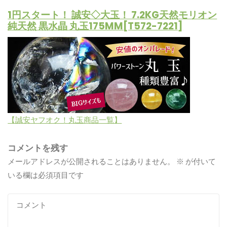
1円スタート！ 誠安◇大玉！ 7.2KG天然モリオン
純天然 黒水晶 丸玉175MM[T572-7221]
【誠安ヤフオク！丸玉商品一覧】
コメントを残す
メールアドレスが公開されることはありません。
※
が付いて
いる欄は必須項目です