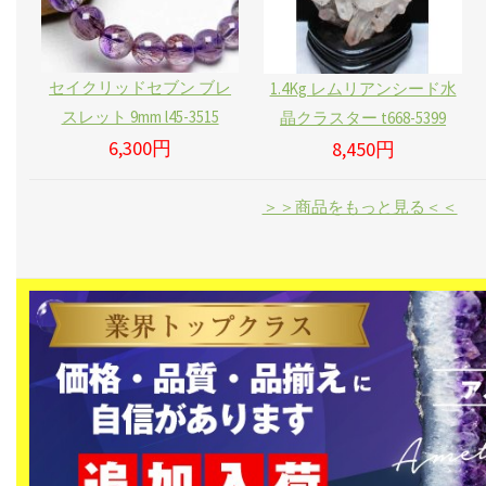
セイクリッドセブン ブレ
1.4Kg レムリアンシード水
スレット 9mm l45-3515
晶クラスター t668-5399
6,300円
8,450円
＞＞商品をもっと見る＜＜