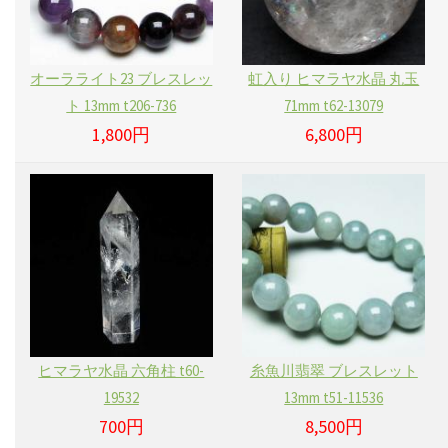
オーラライト23 ブレスレッ
虹入り ヒマラヤ水晶 丸玉
ト 13mm t206-736
71mm t62-13079
1,800円
6,800円
ヒマラヤ水晶 六角柱 t60-
糸魚川翡翠 ブレスレット
19532
13mm t51-11536
700円
8,500円