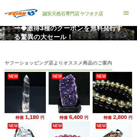
コ
ン
誠安天然石専門店 ヤフオク店
凄い5日間◆プレミアム会員感謝デ
テ
ー◆激得3種のクーポンを無料発行す
ン
る驚異の大セール！
ツ
へ
ホ
セール情報
凄い5日間◆プレミアム会員感謝デー◆激得3
ー
種のクーポンを無料発行する驚異の大セール！
ス
ム
キ
ヤフーショッピング店よりオススメ商品のご案内
ッ
プ