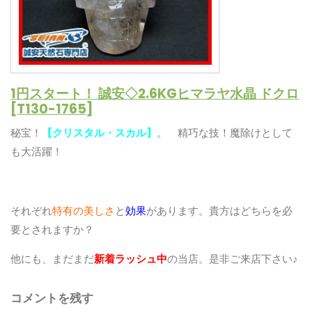
1円スタート！ 誠安◇2.6KGヒマラヤ水晶 ドクロ
[T130-1765]
秘宝！
【クリスタル・スカル】
。 精巧な技！魔除けとして
も大活躍！
それぞれ
特有の美しさ
と
効果
があります。貴方はどちらを必
要とされますか？
他にも、まだまだ
新着ラッシュ中
の当店。是非ご来店下さい♪
コメントを残す