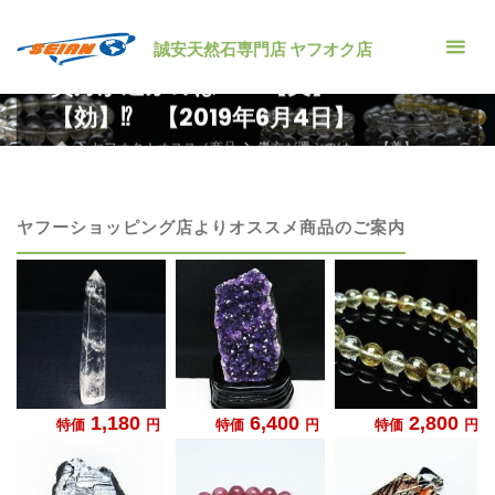
コ
ン
誠安天然石専門店 ヤフオク店
テ
貴方が選ぶのは・・【美】・
ン
【効】⁉ 【2019年6月4日】
ツ
ホ
ヤフオク！オススメ商品
貴方が選ぶのは・・【美】・
へ
ー
【効】⁉ 【2019年6月4日】
ム
ス
キ
ヤフーショッピング店よりオススメ商品のご案内
ッ
プ