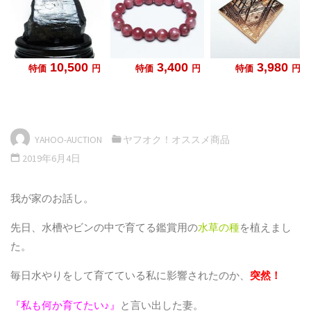
YAHOO-AUCTION
ヤフオク！オススメ商品
2019年6月4日
我が家のお話し。
先日、水槽やビンの中で育てる鑑賞用の
水草の種
を植えまし
た。
毎日水やりをして育てている私に影響されたのか、
突然！
『私も何か育てたい♪』
と言い出した妻。