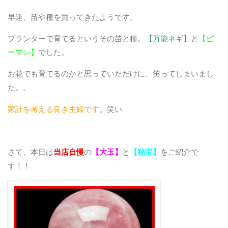
早速、苗や種を買ってきたようです。
プランターで育てるというその苗と種。
【万能ネギ】
と
【ピ
ーマン】
でした。
お花でも育てるのかと思っていただけに、笑ってしまいまし
た。。
家計を考える良き主婦です
。笑い
さて、本日は
当店自慢
の
【大玉】
と
【秘宝】
をご紹介で
す！！