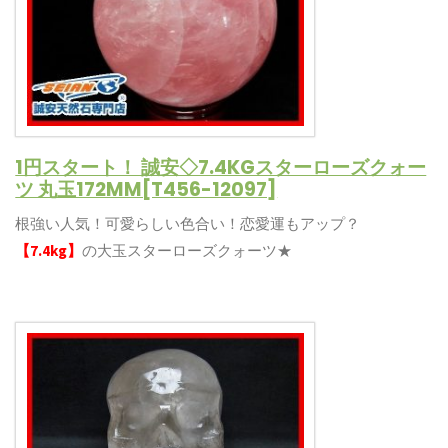
1円スタート！ 誠安◇7.4KGスターローズクォー
ツ 丸玉172MM[T456-12097]
根強い人気！可愛らしい色合い！恋愛運もアップ？
【7.4kg】
の大玉スターローズクォーツ★