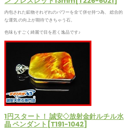
ン ブレスレット13mm[T226-6021]
内包された鉱物それぞれのパワーを全て併せ持つ為、 総合的
な運気 の向上が期待できちゃう石。
色味もすごく綺麗で目を惹く逸品です♪
1円スタート！ 誠安◇放射金針ルチル水
晶 ペンダント[T191-1042]