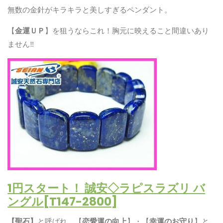
無数の金針がキラキラと美しすぎるペンダント。
【
金運ＵＰ
】を狙うならこれ！胸元に映えること間違いあり
ません‼
1円スタート！ 誠安◇ラピスラズリ バ
ングル[T147-2800]
【聖石】
と呼ばれ、【
恋愛運の向上
】・【
幸運のお守り
】と