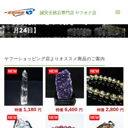
コ
ン
誠安天然石専門店 ヤフオク店
テ
貴方だけのとっておき？【2019年6
ン
月24日】
ツ
ホ
ヤフオク！オススメ商品
貴方だけのとっておき？【2019
へ
ー
年6月24日】
ム
ス
キ
ヤフーショッピング店よりオススメ商品のご案内
ッ
プ