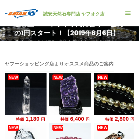
コ
ン
誠安天然石専門店 ヤフオク店
テ
超目玉！！ ギリギリ間に合う！ 驚愕
ン
の1円スタート！【2019年6月6日】
ツ
ホ
ヤフオク！オススメ商品
超目玉！！ ギリギリ間に合
へ
ー
う！ 驚愕の1円スタート！【2019年6月6日】
ム
ス
キ
ヤフーショッピング店よりオススメ商品のご案内
ッ
プ