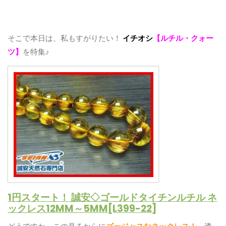
そこで本日は、私もすがりたい！
イチオシ
【ルチル・クォー
ツ】
を特集♪
1円スタート！ 誠安◇ゴールドタイチンルチル ネ
ックレス12MM～5MM[L399-22]