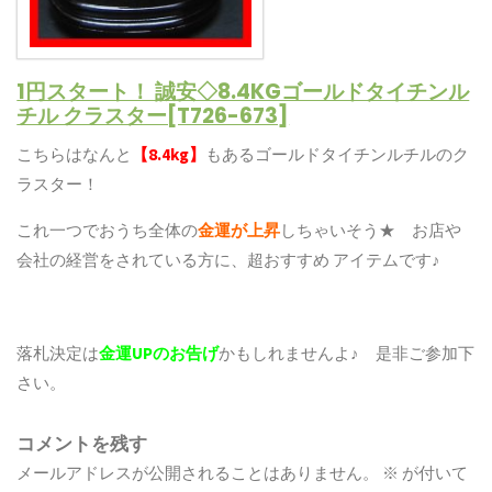
1円スタート！ 誠安◇8.4KGゴールドタイチンル
チル クラスター[T726-673]
こちらはなんと
【8.4kg】
もあるゴールドタイチンルチルのク
ラスター！
これ一つでおうち全体の
金運が上昇
しちゃいそう★ お店や
会社の経営をされている方に、超おすすめ アイテムです♪
落札決定は
金運UPのお告げ
かもしれませんよ♪ 是非ご参加下
さい。
コメントを残す
メールアドレスが公開されることはありません。
※
が付いて