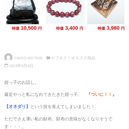
YAHOO-AUCTION
ヤフオク！オススメ商品
2019年6月6日
姪っ子のお話し。
最近やっと私になれてきたきた姪っ子。
『ついに！！』
【オネダリ】
という技を覚えてしまいました！
ただでさえ薄い私の財布。財布の意味がなくなりそうで
す・・・。