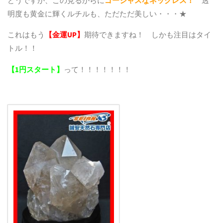
どうですか、この見るからに
ゴージャスなネックレス！
透
明度も黄金に輝くルチルも、ただただ美しい・・・★
これはもう
【金運UP】
期待できますね！ しかも注目はタイ
トル！！
【1円スタート】
って！！！！！！！