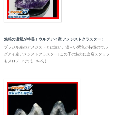
魅惑の濃紫が特長！ウルグアイ産 アメジストクラスター！
ブラジル産のアメジストとは違い、濃～い紫色が特徴のウル
グアイ産アメジストクラスター♪この子の魅力に当店スタッフ
もメロメロです
(。☌ᴗ☌｡)