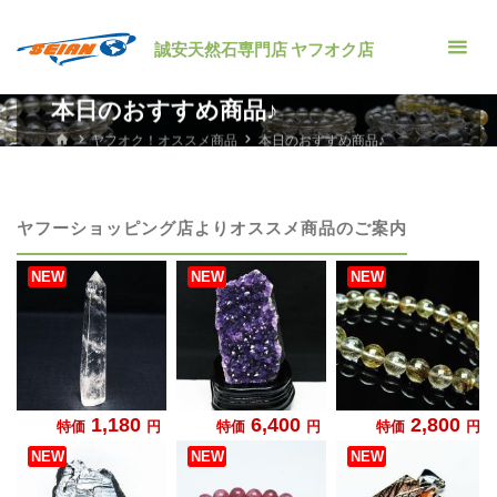
コ
ン
誠安天然石専門店 ヤフオク店
テ
ン
本日のおすすめ商品♪
ツ
ホ
ヤフオク！オススメ商品
本日のおすすめ商品♪
ー
へ
ム
ス
キ
ヤフーショッピング店よりオススメ商品のご案内
ッ
プ